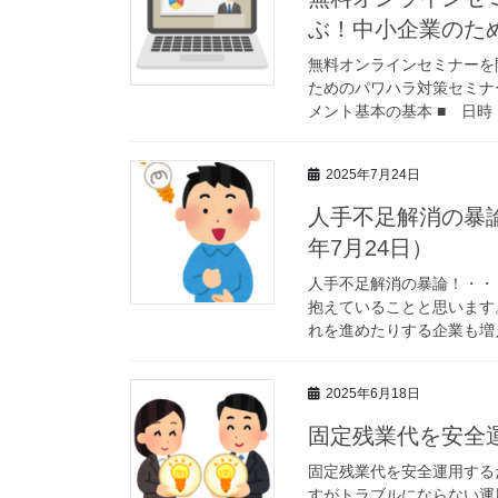
ぶ！中小企業のた
無料オンラインセミナーを
ためのパワハラ対策セミナ
メント基本の基本 ■ 日時 
2025年7月24日
人手不足解消の暴論
年7月24日）
人手不足解消の暴論！・・
抱えていることと思います
れを進めたりする企業も増え
2025年6月18日
固定残業代を安全
固定残業代を安全運用する
すがトラブルにならない運