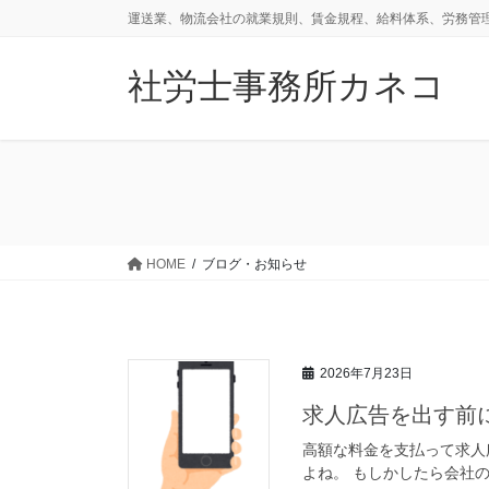
コ
ナ
運送業、物流会社の就業規則、賃金規程、給料体系、労務管
ン
ビ
テ
ゲ
社労士事務所カネコ
ン
ー
ツ
シ
に
ョ
移
ン
動
に
移
動
HOME
ブログ・お知らせ
2026年7月23日
求人広告を出す前
高額な料金を支払って求人
よね。 もしかしたら会社